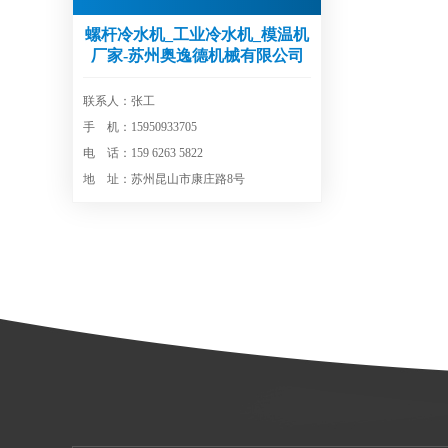
螺杆冷水机_工业冷水机_模温机
厂家-苏州奥逸德机械有限公司
联系人：张工
手 机：15950933705
电 话：159 6263 5822
地 址：苏州昆山市康庄路8号